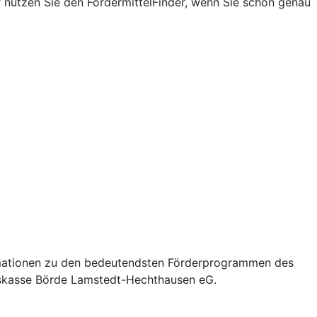
r nutzen Sie den FördermittelFinder, wenn Sie schon genau
formationen zu den bedeutendsten Förderprogrammen des
hnskasse Börde Lamstedt-Hechthausen eG.