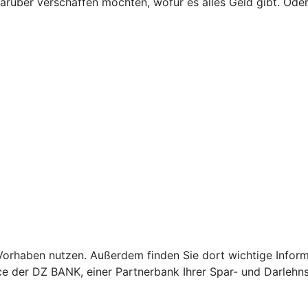
darüber verschaffen möchten, wofür es alles Geld gibt. Ode
Ihr Vorhaben nutzen. Außerdem finden Sie dort wichtige In
vice der DZ BANK, einer Partnerbank Ihrer Spar- und Darle