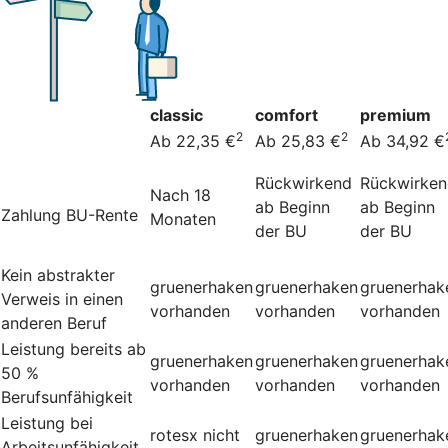
classic
comfort
premium
2
2
Ab 22,35 €
Ab 25,83 €
Ab 34,92 €
Rückwirkend
Rückwirke
Nach 18
ab Beginn
ab Beginn
Zahlung BU-Rente
Monaten
der BU
der BU
Kein abstrakter
gruenerhaken
gruenerhaken
gruenerhak
Verweis in einen
vorhanden
vorhanden
vorhanden
anderen Beruf
Leistung bereits ab
gruenerhaken
gruenerhaken
gruenerhak
50 %
vorhanden
vorhanden
vorhanden
Berufsunfähigkeit
Leistung bei
rotesx
nicht
gruenerhaken
gruenerhak
Arbeitsunfähigkeit