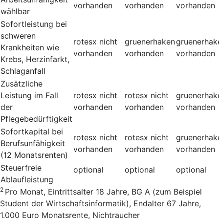
vorhanden
vorhanden
vorhanden
wählbar
Sofortleistung bei
schweren
rotesx
nicht
gruenerhaken
gruenerhak
Krankheiten wie
vorhanden
vorhanden
vorhanden
Krebs, Herzinfarkt,
Schlaganfall
Zusätzliche
Leistung im Fall
rotesx
nicht
rotesx
nicht
gruenerhak
der
vorhanden
vorhanden
vorhanden
Pflegebedürftigkeit
Sofortkapital bei
rotesx
nicht
rotesx
nicht
gruenerhak
Berufsunfähigkeit
vorhanden
vorhanden
vorhanden
(12 Monatsrenten)
Steuerfreie
optional
optional
optional
Ablaufleistung
2
Pro Monat, Eintrittsalter 18 Jahre, BG A (zum Beispiel
Student der Wirtschaftsinformatik), Endalter 67 Jahre,
1.000 Euro Monatsrente, Nichtraucher