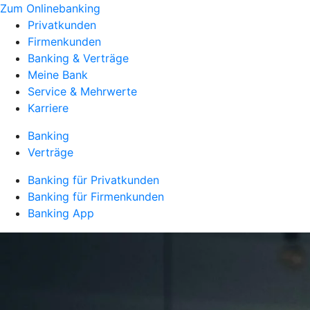
Zum Onlinebanking
Privatkunden
Firmenkunden
Banking & Verträge
Meine Bank
Service & Mehrwerte
Karriere
Banking
Verträge
Banking für Privatkunden
Banking für Firmenkunden
Banking App